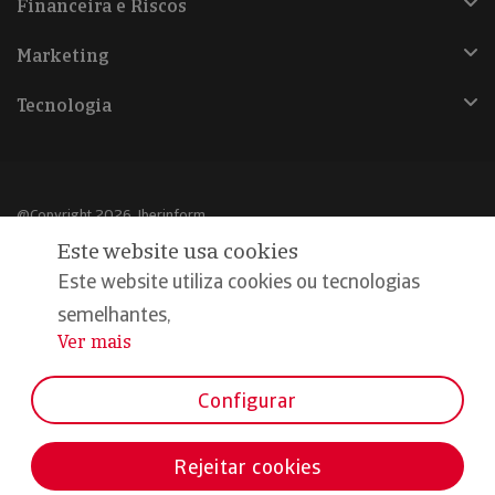
Financeira e Riscos
Marketing
Tecnologia
@Copyright 2026, Iberinform
Este website usa cookies
Aviso legal
Este website utiliza cookies ou tecnologias
Política de cookies
semelhantes,
Ver mais
...
Declaração de privacidade
Compromisso qualidade e segurança
Configurar
Rejeitar cookies