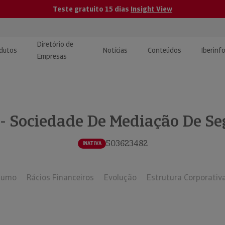
Teste gratuito 15 dias
Insight View
Diretório de
dutos
Notícias
Conteúdos
Iberinf
Empresas
uções de Integração de
ormação Internacional
teúdo para jornalistas
dos
 Sociedade De Mediação De Se
tactos
atórios e Monitorização de
carregáveis | Estudos e
presas
ografias
503623482
INATIVA
uperação de Créditos
sumo
Rácios Financeiros
Evolução
Estrutura Corporativ