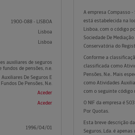
A empresa Compasso - S
está estabelecida na loc
1900-088 - LISBOA
Lisboa, com o código p
Lisboa
Sociedade De Mediação 
Lisboa
Conservatória do Regist
Conforme a classificaçã
es auxiliares de seguros
classificada como Ativ
e fundos de pensões, n.e.
Pensões, N.e.. Mais espe
 Auxiliares De Seguros E
como Atividades Auxilia
Fundos De Pensões, N.e.
com o seguinte código
Aceder
O NIF da empresa é 5036
Aceder
Por Quotas.
Esta breve descrição d
1996/04/01
Seguros, Lda. é apenas