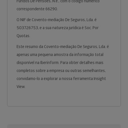
Fundos De Pensões, N.e., com o código numérico
correspondente 66290.
O NIF de Covento-mediação De Seguros, Lda. é
503726753, e a sua natureza jurídica é Soc. Por
Quotas.
Este resumo da Covento-mediação De Seguros, Lda. é
apenas uma pequena amostra da informação total
disponível na Iberinform. Para obter detalhes mais
completos sobre a empresa ou outras semelhantes,
convidamo-lo a explorar a nossa ferramenta Insight
View.