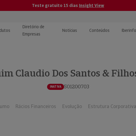
Teste gratuito 15 dias
Insight View
Diretório de
dutos
Notícias
Conteúdos
Iberinf
Empresas
uções de Integração de
ormação Internacional
teúdo para jornalistas
dos
im Claudio Dos Santos & Filhos
tactos
atórios e Monitorização de
carregáveis | Estudos e
presas
ografias
501200703
INATIVA
uperação de Créditos
sumo
Rácios Financeiros
Evolução
Estrutura Corporativ