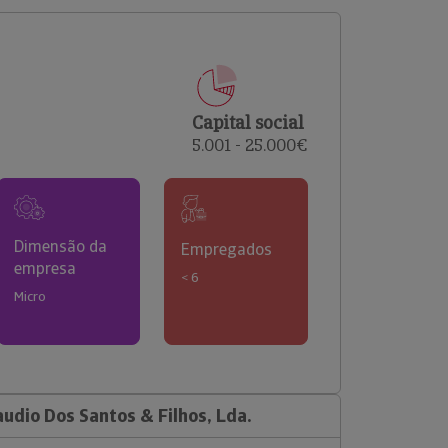
comerciais e analisar o risco de incumprimento dos
seus clientes.
Capital social
5.001 - 25.000€
Dimensão da
Empregados
empresa
< 6
Micro
udio Dos Santos & Filhos, Lda.