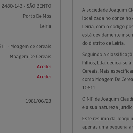
2480-143 - SÃO BENTO
A sociedade Joaquim Cla
Porto De Mós
localizada no concelho 
Leiria
Leiria, com o código po
está devidamente inscr
do distrito de Leiria.
611 - Moagem de cereais
Seguindo a classificaç
Moagem De Cereais
Filhos, Lda. dedica-se 
Aceder
Cereais. Mais especific
Aceder
como Moagem De Cereai
10611.
O NIF de Joaquim Claud
1981/06/23
e a sua natureza jurídi
Este resumo da Joaquim 
apenas uma pequena amo