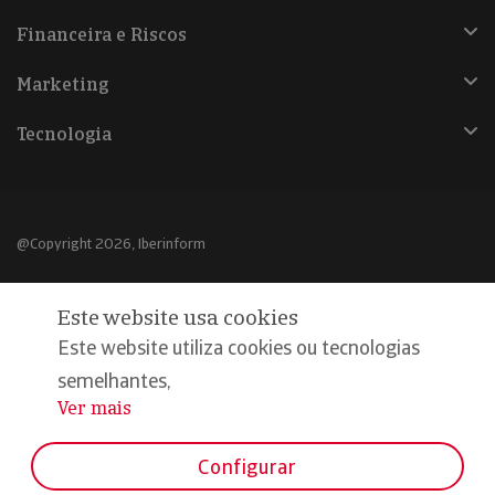
Financeira e Riscos
Marketing
Tecnologia
@Copyright 2026, Iberinform
Aviso legal
Este website usa cookies
Política de cookies
Este website utiliza cookies ou tecnologias
Declaração de privacidade
semelhantes,
Ver mais
...
Compromisso qualidade e segurança
Configurar