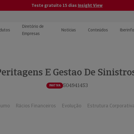
Teste gratuito 15 dias
Insight View
Diretório de
dutos
Notícias
Conteúdos
Iberinf
Empresas
uções de Integração de
ormação Internacional
teúdo para jornalistas
dos
eritagens E Gestao De Sinistro
tactos
atórios e Monitorização de
carregáveis | Estudos e
presas
ografias
504941453
INATIVA
uperação de Créditos
sumo
Rácios Financeiros
Evolução
Estrutura Corporativ