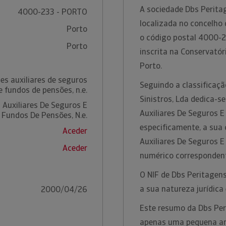
A sociedade Dbs Peritag
4000-233 - PORTO
localizada no concelho 
Porto
o código postal 4000-2
Porto
inscrita na Conservatór
Porto.
es auxiliares de seguros
Seguindo a classificaç
e fundos de pensões, n.e.
Sinistros, Lda dedica-s
 Auxiliares De Seguros E
Auxiliares De Seguros E
Fundos De Pensões, N.e.
especificamente, a sua 
Aceder
Auxiliares De Seguros E
Aceder
numérico corresponden
O NIF de Dbs Peritagens
a sua natureza jurídica
2000/04/26
Este resumo da Dbs Peri
apenas uma pequena amo