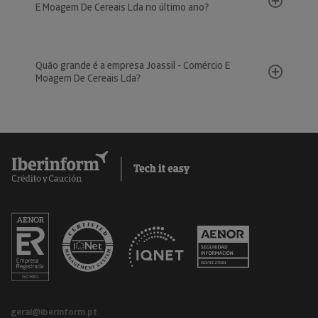
E Moagem De Cereais Lda no último ano?
Quão grande é a empresa Joassil - Comércio E
Moagem De Cereais Lda?
geral@iberinform.pt