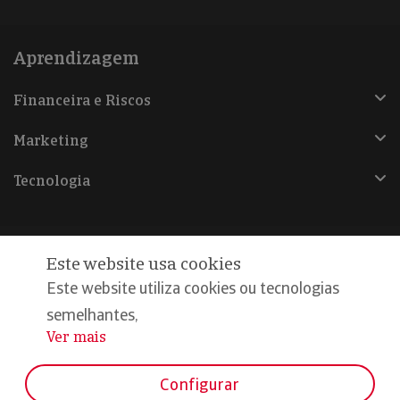
Aprendizagem
Financeira e Riscos
Marketing
Tecnologia
Este website usa cookies
@Copyright 2026, Iberinform
Este website utiliza cookies ou tecnologias
semelhantes,
Aviso legal
Ver mais
...
Política de cookies
Declaração de privacidade
Configurar