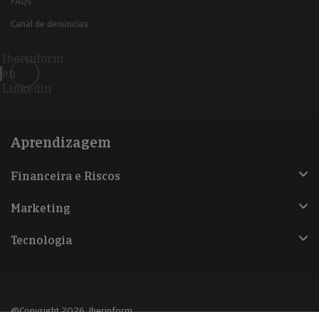
FAQs
Canal de denúncias
Iberinform
en
Linkedin
Aprendizagem
Financeira e Riscos
Marketing
Tecnologia
@Copyright 2026, Iberinform