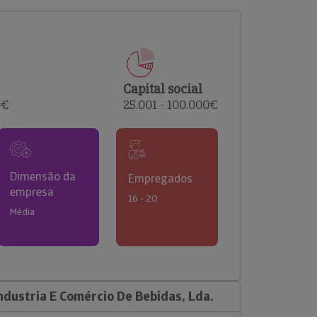
comerciais e analisar o risco de incumprimento dos
seus clientes.
Capital social
0€
25.001 - 100.000€
Dimensão da
Empregados
empresa
16 - 20
Média
ndustria E Comércio De Bebidas, Lda.