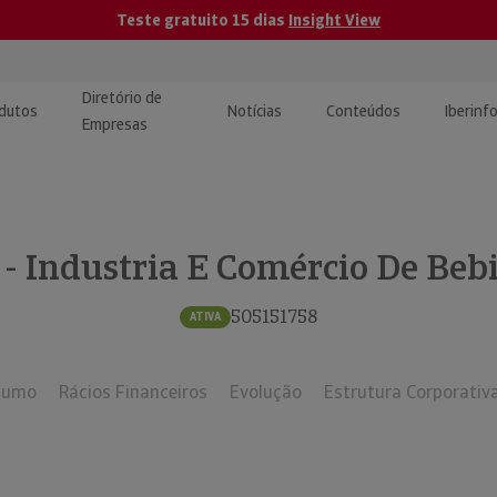
Teste gratuito 15 dias
Insight View
Diretório de
dutos
Notícias
Conteúdos
Iberinf
Empresas
uções de Integração de
ormação Internacional
teúdo para jornalistas
dos
 - Industria E Comércio De Bebi
tactos
atórios e Monitorização de
carregáveis | Estudos e
presas
ografias
505151758
ATIVA
uperação de Créditos
sumo
Rácios Financeiros
Evolução
Estrutura Corporativ