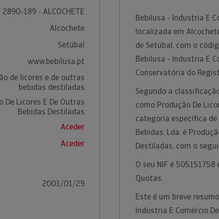
2890-189 - ALCOCHETE
Bebilusa - Industria E 
Alcochete
localizada em Alcochete
Setúbal
de Setúbal, com o códi
Bebilusa - Industria E C
www.bebilusa.pt
Conservatória do Regis
o de licores e de outras
bebidas destiladas
Segundo a classificação
 De Licores E De Outras
como Produção De Licor
Bebidas Destiladas
categoria específica de
Aceder
Bebidas, Lda. é Produçã
Aceder
Destiladas, com o segu
O seu NIF é 505151758 e
Quotas.
2001/01/29
Este é um breve resumo
Industria E Comércio De