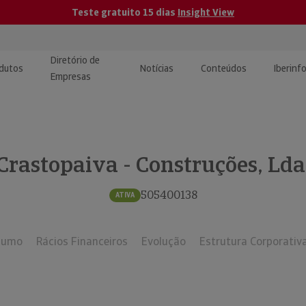
Teste gratuito 15 dias
Insight View
Diretório de
dutos
Notícias
Conteúdos
Iberinf
Empresas
uções de Integração de
ormação Internacional
teúdo para jornalistas
dos
Crastopaiva - Construções, Lda
tactos
atórios e Monitorização de
carregáveis | Estudos e
presas
ografias
505400138
ATIVA
uperação de Créditos
sumo
Rácios Financeiros
Evolução
Estrutura Corporativ