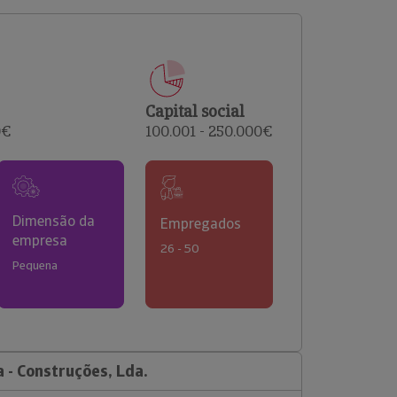
comerciais e analisar o risco de incumprimento dos
seus clientes.
Capital social
0€
100.001 - 250.000€
Dimensão da
Empregados
empresa
26 - 50
Pequena
 - Construções, Lda.