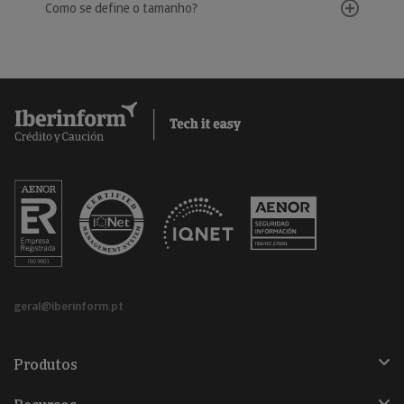
Como se define o tamanho?
geral@iberinform.pt
Produtos