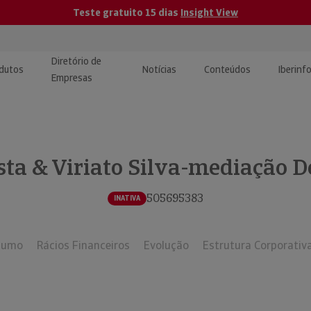
Teste gratuito 15 dias
Insight View
Diretório de
dutos
Notícias
Conteúdos
Iberinf
Empresas
uções de Integração de
ormação Internacional
teúdo para jornalistas
dos
ta & Viriato Silva-mediação De
tactos
atórios e Monitorização de
carregáveis | Estudos e
presas
ografias
505695383
INATIVA
uperação de Créditos
sumo
Rácios Financeiros
Evolução
Estrutura Corporativ