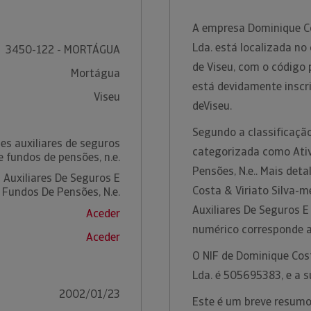
A empresa Dominique Co
Lda. está localizada no
3450-122 - MORTÁGUA
de Viseu, com o código
Mortágua
está devidamente inscr
Viseu
deViseu.
Segundo a classificação
es auxiliares de seguros
categorizada como Ativ
e fundos de pensões, n.e.
Pensões, N.e.. Mais det
 Auxiliares De Seguros E
Costa & Viriato Silva-m
Fundos De Pensões, N.e.
Auxiliares De Seguros E
Aceder
numérico corresponde 
Aceder
O NIF de Dominique Cos
Lda. é 505695383, e a s
2002/01/23
Este é um breve resumo