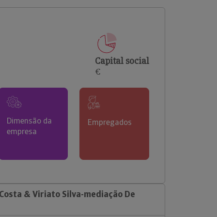
comerciais e analisar o risco de incumprimento dos
seus clientes.
Capital social
€
Dimensão da
Empregados
empresa
osta & Viriato Silva-mediação De