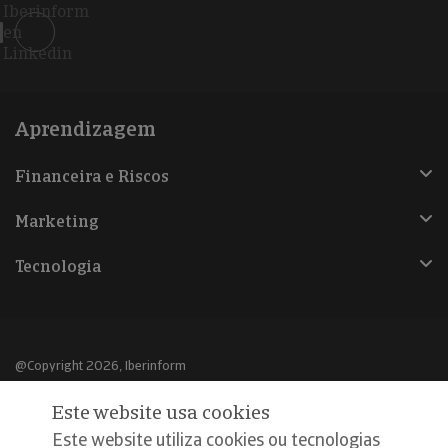
Iberinform
en
Linkedin
Aprendizagem
Financeira e Riscos
Marketing
Tecnologia
@Copyright 2026, Iberinform
Este website usa cookies
Aviso legal
Este website utiliza cookies ou tecnologias
Política de cookies