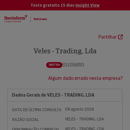
Teste gratuito 15 dias
Insight View
Partilhar
Veles - Trading, Lda
511156693
INATIVA
Algum dado errado nesta empresa?
Dados Gerais de VELES - TRADING, LDA
08 agosto 2026
DATA DE ÚLTIMA CONSULTA
VELES - TRADING, LDA
RAZÃO SOCIAL
VELES - TRADING, LDA
DENOMINAÇÃO COMERCIAL