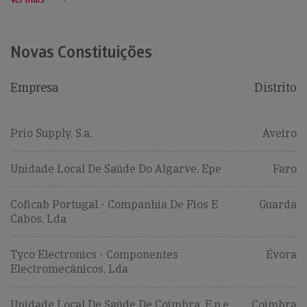
Novas Constituições
Empresa
Distrito
Prio Supply, S.a.
Aveiro
Unidade Local De Saúde Do Algarve, Epe
Faro
Coficab Portugal - Companhia De Fios E
Guarda
Cabos, Lda
Tyco Electronics - Componentes
Évora
Electromecânicos, Lda
Unidade Local De Saúde De Coimbra, E.p.e.
Coimbra