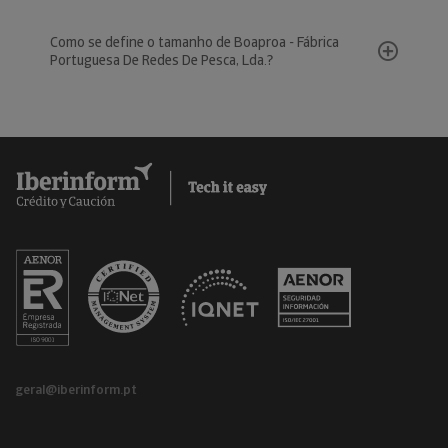
Como se define o tamanho de Boaproa - Fábrica
Portuguesa De Redes De Pesca, Lda.?
geral@iberinform.pt