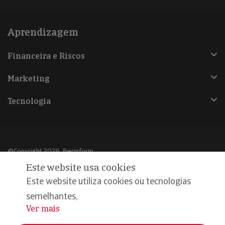
Aprendizagem
Financeira e Riscos
Marketing
Tecnologia
@Copyright 2026, Iberinform
Este website usa cookies
Aviso legal
Este website utiliza cookies ou tecnologias
Política de cookies
semelhantes,
Ver mais
...
Declaração de privacidade