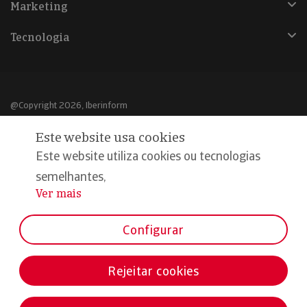
Marketing
Tecnologia
@Copyright 2026, Iberinform
Este website usa cookies
Aviso legal
Este website utiliza cookies ou tecnologias
Política de cookies
semelhantes,
Declaração de privacidade
Ver mais
...
Compromisso qualidade e segurança
Configurar
Rejeitar cookies