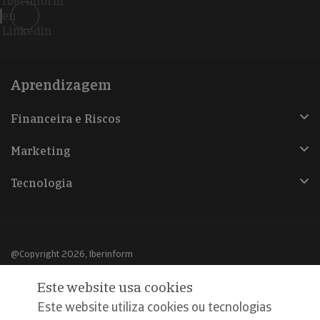
Iberinform
en
Linkedin
Aprendizagem
Financeira e Riscos
Marketing
Tecnologia
@Copyright 2026, Iberinform
Este website usa cookies
Aviso legal
Este website utiliza cookies ou tecnologias
Política de cookies