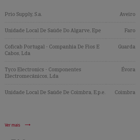
Prio Supply, S.a.
Aveiro
Unidade Local De Saúde Do Algarve, Epe
Faro
Coficab Portugal - Companhia De Fios E
Guarda
Cabos, Lda
Tyco Electronics - Componentes
Évora
Electromecânicos, Lda
Unidade Local De Saúde De Coimbra, E.p.e.
Coimbra
Ver mais