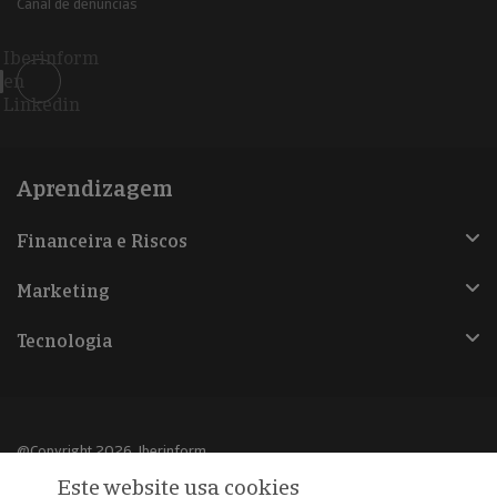
Canal de denúncias
Iberinform
en
Linkedin
Aprendizagem
Financeira e Riscos
Marketing
Tecnologia
@Copyright 2026, Iberinform
Este website usa cookies