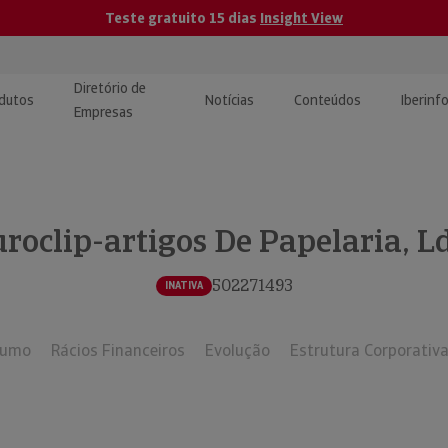
Teste gratuito 15 dias
Insight View
Diretório de
dutos
Notícias
Conteúdos
Iberinf
Empresas
uções de Integração de
ormação Internacional
teúdo para jornalistas
dos
roclip-artigos De Papelaria, L
tactos
atórios e Monitorização de
carregáveis | Estudos e
presas
ografias
502271493
INATIVA
uperação de Créditos
sumo
Rácios Financeiros
Evolução
Estrutura Corporativ