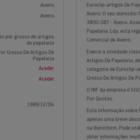
Euroclip-artigos De Pa
Aveiro
Aveiro. O seu domicílio 
Aveiro
3800-087 - Aveiro. Assi
Papelaria, Lda. está re
o por grosso de artigos
Comercial de Aveiro.
de papelaria
Exerce a atividade cla
or Grosso De Artigos De
Papelaria
Artigos De Papelaria, 
Aceder
categoria de Euroclip-a
Grosso De Artigos De P
Aceder
O NIF da empresa é 5022
Por Quotas.
1989/12/06
Esta informação sobre E
apenas uma breve descr
na Iberinform. Pode uti
obter informações muit