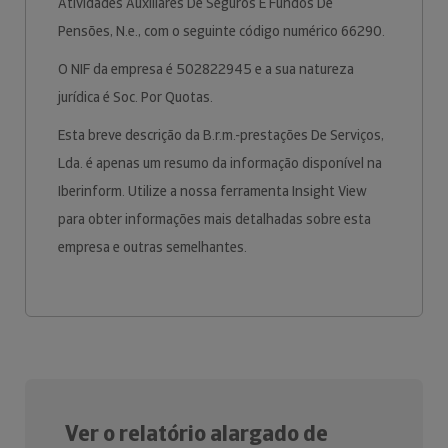
Atividades Auxiliares De Seguros E Fundos De
Pensões, N.e., com o seguinte código numérico 66290.
O NIF da empresa é 502822945 e a sua natureza
jurídica é Soc. Por Quotas.
Esta breve descrição da B.r.m.-prestações De Serviços,
Lda. é apenas um resumo da informação disponível na
Iberinform. Utilize a nossa ferramenta Insight View
para obter informações mais detalhadas sobre esta
empresa e outras semelhantes.
Ver o relatório alargado de