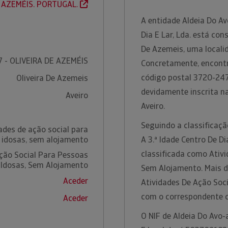
E AZEMÉIS. PORTUGAL.
A entidade Aldeia Do Av
Dia E Lar, Lda. está co
De Azemeis, uma localid
 - OLIVEIRA DE AZEMÉIS
Concretamente, encontr
código postal 3720-247
Oliveira De Azemeis
devidamente inscrita n
Aveiro
Aveiro.
Seguindo a classificaçã
ades de ação social para
 idosas, sem alojamento
A 3.ª Idade Centro De Di
classificada como Ativi
ção Social Para Pessoas
Idosas, Sem Alojamento
Sem Alojamento. Mais d
Aceder
Atividades De Ação Soc
com o correspondente 
Aceder
O NIF de Aldeia Do Avo-a