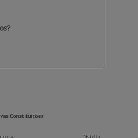
os?
vas Constituições
presa
Distrito