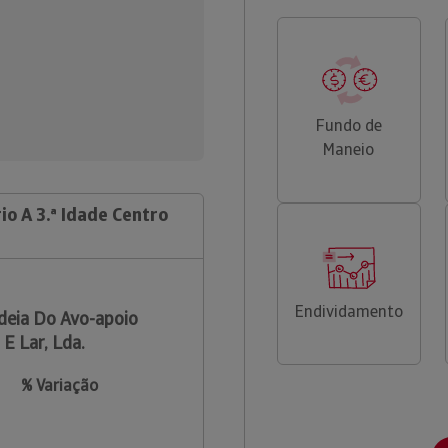
Fundo de
Maneio
io A 3.ª Idade Centro
Endividamento
deia Do Avo-apoio
 E Lar, Lda.
% Variação