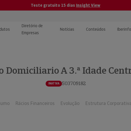
Teste gratuito 15 dias
Insight View
Diretório de
dutos
Notícias
Conteúdos
Iberinf
Empresas
uções de Integração de
ormação Internacional
teúdo para jornalistas
dos
 Domiciliario A 3.ª Idade Centr
tactos
atórios e Monitorização de
carregáveis | Estudos e
presas
ografias
503709182
INATIVA
uperação de Créditos
sumo
Rácios Financeiros
Evolução
Estrutura Corporativ