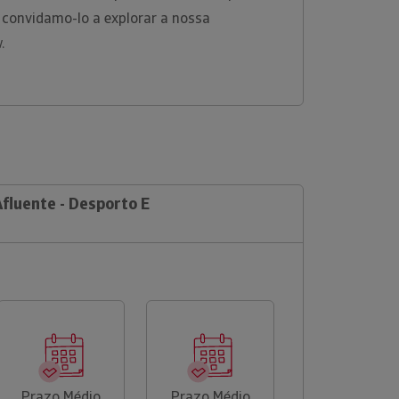
 convidamo-lo a explorar a nossa
w.
Afluente - Desporto E
Prazo Médio
Prazo Médio