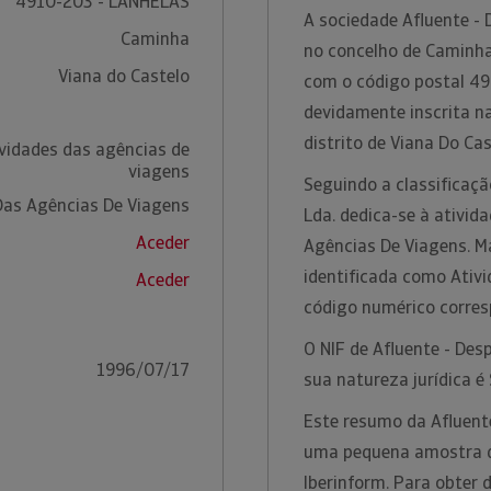
4910-203 - LANHELAS
A sociedade Afluente - 
Caminha
no concelho de Caminha,
Viana do Castelo
com o código postal 49
devidamente inscrita n
distrito de Viana Do Ca
ividades das agências de
viagens
Seguindo a classificaçã
Das Agências De Viagens
Lda. dedica-se à ativid
Aceder
Agências De Viagens. Ma
identificada como Ativ
Aceder
código numérico corre
O NIF de Afluente - Des
1996/07/17
sua natureza jurídica é
Este resumo da Afluente
uma pequena amostra da
Iberinform. Para obter