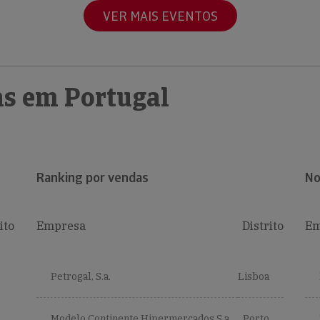
VER MAIS EVENTOS
s em Portugal
Ranking por vendas
No
ito
Empresa
Distrito
Em
Petrogal, S.a.
Lisboa
Modelo Continente Hipermercados S.a.
Porto