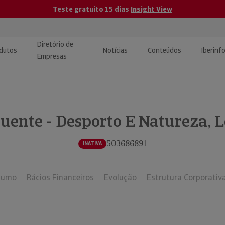
Teste gratuito 15 dias
Insight View
Diretório de
dutos
Notícias
Conteúdos
Iberinf
Empresas
uções de Integração de
ormação Internacional
teúdo para jornalistas
dos
luente - Desporto E Natureza, L
tactos
atórios e Monitorização de
carregáveis | Estudos e
presas
ografias
503686891
INATIVA
uperação de Créditos
sumo
Rácios Financeiros
Evolução
Estrutura Corporativ