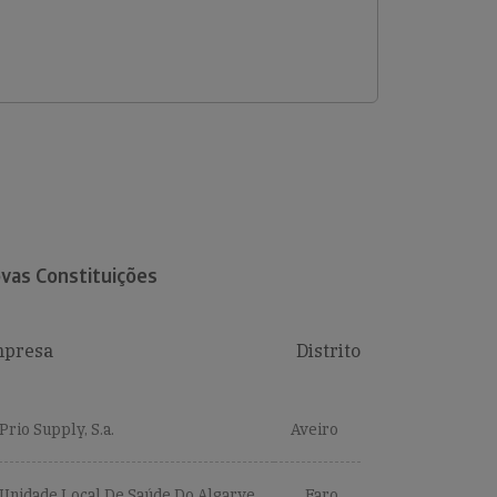
vas Constituições
presa
Distrito
Prio Supply, S.a.
Aveiro
Unidade Local De Saúde Do Algarve,
Faro