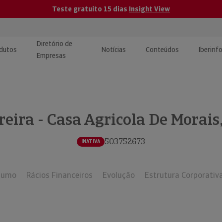
Teste gratuito 15 dias
Insight View
Diretório de
dutos
Notícias
Conteúdos
Iberinf
Empresas
uções de Integração de
ormação Internacional
teúdo para jornalistas
dos
eira - Casa Agricola De Morais,
tactos
atórios e Monitorização de
carregáveis | Estudos e
presas
ografias
503752673
INATIVA
uperação de Créditos
sumo
Rácios Financeiros
Evolução
Estrutura Corporativ