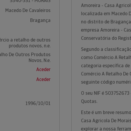
5340-351 - MORAIS
Amoreira - Casa Agricol
Macedo De Cavaleiros
localizada em Macedo De
Bragança
no distrito de Bragança
empresa Amoreira - Casa
Conservatória do Regis
rcio a retalho de outros
produtos novos, n.e.
Segundo a classificação
alho De Outros Produtos
como Comércio A Retalh
Novos, N.e.
categoria específica de
Aceder
Comércio A Retalho De 
Aceder
seguinte código numér
O seu NIF é 503752673 e
Quotas.
1996/10/01
Este é um breve resumo
Casa Agricola De Morais
explorar a nossa ferra