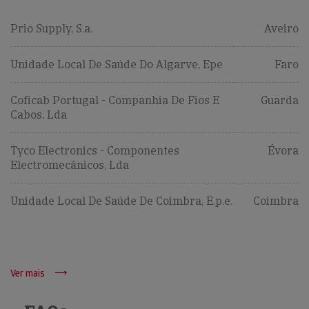
Prio Supply, S.a.
Aveiro
Unidade Local De Saúde Do Algarve, Epe
Faro
Coficab Portugal - Companhia De Fios E
Guarda
Cabos, Lda
Tyco Electronics - Componentes
Évora
Electromecânicos, Lda
Unidade Local De Saúde De Coimbra, E.p.e.
Coimbra
Ver mais