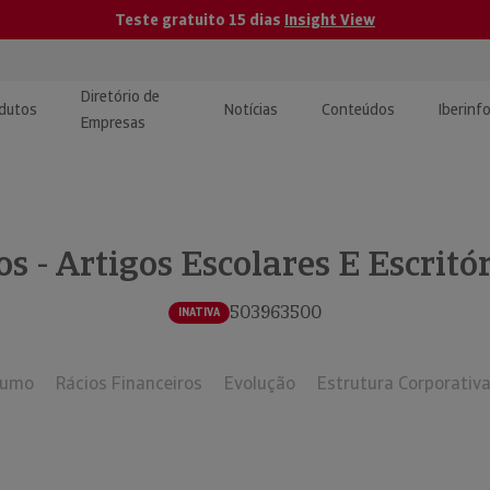
Teste gratuito 15 dias
Insight View
Diretório de
dutos
Notícias
Conteúdos
Iberinf
Empresas
uções de Integração de
ormação Internacional
teúdo para jornalistas
dos
s - Artigos Escolares E Escritó
tactos
atórios e Monitorização de
carregáveis | Estudos e
presas
ografias
503963500
INATIVA
uperação de Créditos
sumo
Rácios Financeiros
Evolução
Estrutura Corporativ