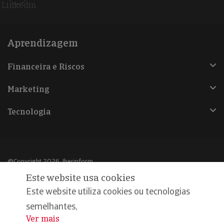
Linkedin
Aprendizagem
Financeira e Riscos
Marketing
Tecnologia
@Copyright 2026, Iberinform
Este website usa cookies
Aviso legal
Este website utiliza cookies ou tecnologias
Política de cookies
semelhantes,
Ver mais
...
Declaração de privacidade