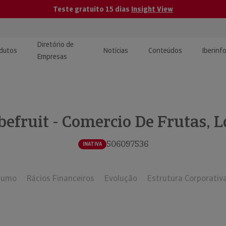
Teste gratuito 15 dias
Insight View
Diretório de
dutos
Notícias
Conteúdos
Iberinf
Empresas
uções de Integração de
ormação Internacional
teúdo para jornalistas
dos
befruit - Comercio De Frutas, L
tactos
atórios e Monitorização de
carregáveis | Estudos e
presas
ografias
506097536
INATIVA
uperação de Créditos
sumo
Rácios Financeiros
Evolução
Estrutura Corporativ