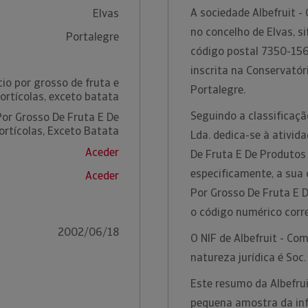
A sociedade Albefruit -
Elvas
no concelho de Elvas, s
Portalegre
código postal 7350-156
inscrita na Conservatór
io por grosso de fruta e
Portalegre.
ortícolas, exceto batata
Seguindo a classificaçã
or Grosso De Fruta E De
rtícolas, Exceto Batata
Lda. dedica-se à ativid
Aceder
De Fruta E De Produtos 
especificamente, a sua
Aceder
Por Grosso De Fruta E 
o código numérico cor
2002/06/18
O NIF de Albefruit - Co
natureza jurídica é Soc
Este resumo da Albefrui
pequena amostra da inf