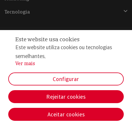
Tecnologia
Este website usa cookies
@Copyright 2026, Iberinform
Este website utiliza cookies ou tecnologias
semelhantes,
Aviso legal
Ver mais
...
Política de cookies
Declaração de privacidade
Configurar
Compromisso qualidade e segurança
Rejeitar cookies
Aceitar cookies