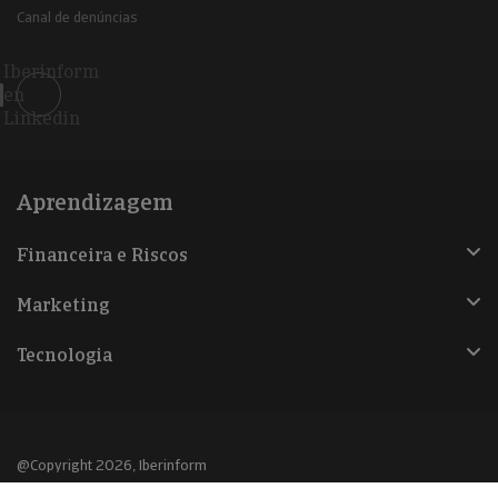
Canal de denúncias
Iberinform
en
Linkedin
Aprendizagem
Financeira e Riscos
Marketing
Tecnologia
@Copyright 2026, Iberinform