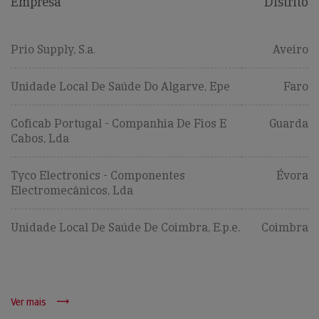
Empresa
Distrito
Prio Supply, S.a.
Aveiro
Unidade Local De Saúde Do Algarve, Epe
Faro
Coficab Portugal - Companhia De Fios E
Guarda
Cabos, Lda
Tyco Electronics - Componentes
Évora
Electromecânicos, Lda
Unidade Local De Saúde De Coimbra, E.p.e.
Coimbra
Ver mais