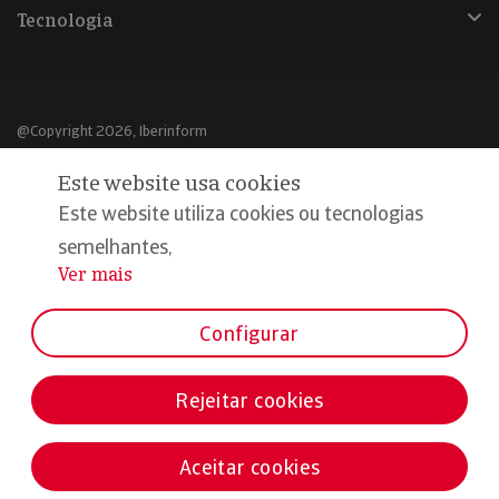
Tecnologia
@Copyright 2026, Iberinform
Este website usa cookies
Aviso legal
Este website utiliza cookies ou tecnologias
Política de cookies
semelhantes,
Declaração de privacidade
Ver mais
...
Compromisso qualidade e segurança
Configurar
Rejeitar cookies
Aceitar cookies