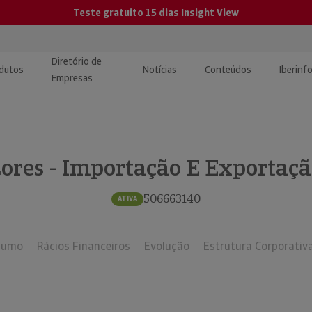
Teste gratuito 15 dias
Insight View
Diretório de
dutos
Notícias
Conteúdos
Iberinf
Empresas
uções de Integração de
ormação Internacional
teúdo para jornalistas
dos
ores - Importação E Exportação
tactos
atórios e Monitorização de
carregáveis | Estudos e
presas
ografias
506663140
ATIVA
uperação de Créditos
sumo
Rácios Financeiros
Evolução
Estrutura Corporativ