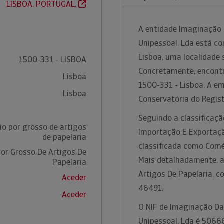
LISBOA. PORTUGAL.
A entidade Imaginação 
Unipessoal, Lda está c
Lisboa, uma localidade s
1500-331 - LISBOA
Concretamente, encontr
Lisboa
1500-331 - Lisboa. A e
Lisboa
Conservatória do Regis
Seguindo a classificaç
o por grosso de artigos
Importação E Exportação
de papelaria
classificada como Comé
or Grosso De Artigos De
Mais detalhadamente, a
Papelaria
Artigos De Papelaria, 
Aceder
46491.
Aceder
O NIF de Imaginação Da
Unipessoal, Lda é 506