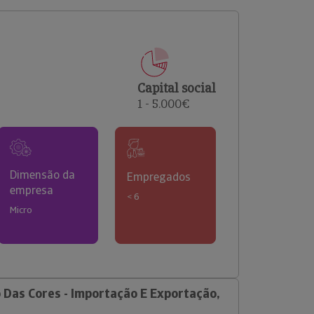
comerciais e analisar o risco de incumprimento dos
seus clientes.
Capital social
1 - 5.000€
Dimensão da
Empregados
empresa
< 6
Micro
Das Cores - Importação E Exportação,