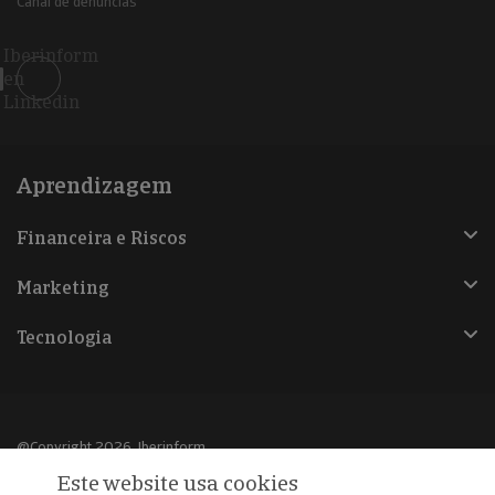
Canal de denúncias
Iberinform
en
Linkedin
Aprendizagem
Financeira e Riscos
Marketing
Tecnologia
@Copyright 2026, Iberinform
Este website usa cookies