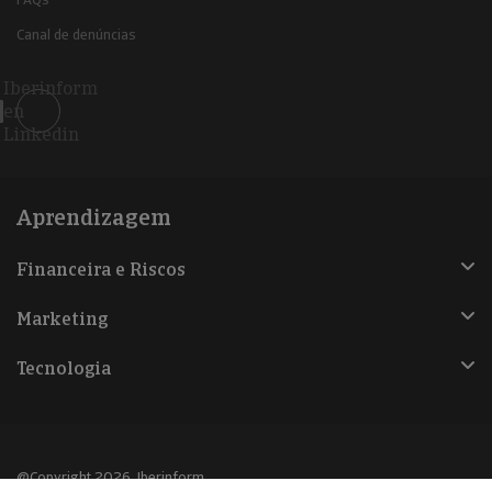
Canal de denúncias
Iberinform
en
Linkedin
Aprendizagem
Financeira e Riscos
Marketing
Tecnologia
@Copyright 2026, Iberinform