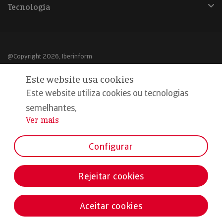
Tecnologia
@Copyright 2026, Iberinform
Este website usa cookies
Aviso legal
Este website utiliza cookies ou tecnologias
Política de cookies
semelhantes,
Declaração de privacidade
Ver mais
...
Compromisso qualidade e segurança
Configurar
Rejeitar cookies
Aceitar cookies