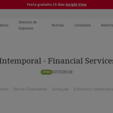
Teste gratuito 15 dias
Insight View
Diretório de
dutos
Notícias
Conteúdos
Iberinf
Empresas
uções de Integração de
ormação Internacional
teúdo para jornalistas
dos
Intemporal - Financial Service
tactos
atórios e Monitorização de
carregáveis | Estudos e
presas
ografias
507639138
ATIVA
uperação de Créditos
sumo
Rácios Financeiros
Evolução
Estrutura Corporativ