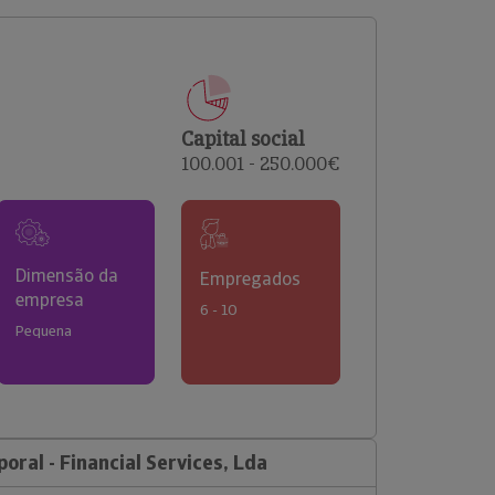
comerciais e analisar o risco de incumprimento dos
seus clientes.
Capital social
100.001 - 250.000€
Dimensão da
Empregados
empresa
6 - 10
Pequena
ral - Financial Services, Lda