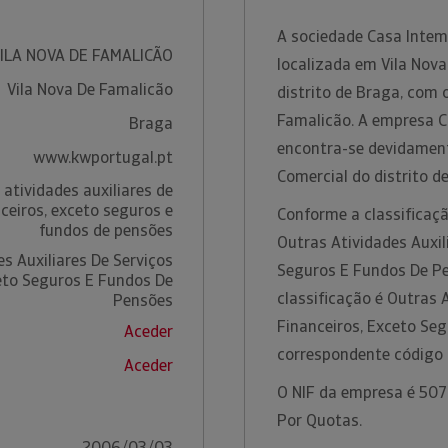
A sociedade Casa Intemp
VILA NOVA DE FAMALICÃO
localizada em Vila Nov
Vila Nova De Famalicão
distrito de Braga, com 
Famalicão. A empresa Ca
Braga
encontra-se devidament
www.kwportugal.pt
Comercial do distrito d
atividades auxiliares de
nceiros, exceto seguros e
Conforme a classificaçã
fundos de pensões
Outras Atividades Auxil
s Auxiliares De Serviços
Seguros E Fundos De Pe
eto Seguros E Fundos De
classificação é Outras 
Pensões
Financeiros, Exceto Se
Aceder
correspondente código
Aceder
O NIF da empresa é 5076
Por Quotas.
2006/03/03