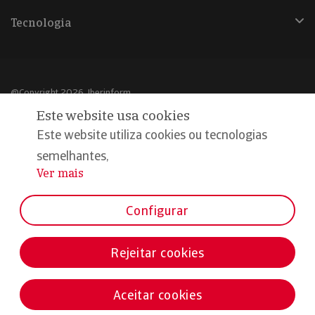
Tecnologia
@Copyright 2026, Iberinform
Este website usa cookies
Aviso legal
Este website utiliza cookies ou tecnologias
Política de cookies
semelhantes,
Ver mais
...
Declaração de privacidade
Compromisso qualidade e segurança
Configurar
Rejeitar cookies
Aceitar cookies