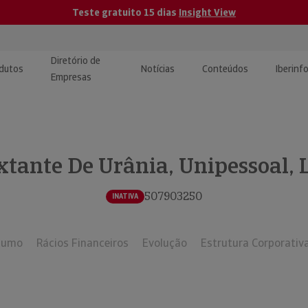
Teste gratuito 15 dias
Insight View
Diretório de
dutos
Notícias
Conteúdos
Iberinf
Empresas
uções de Integração de
ormação Internacional
teúdo para jornalistas
dos
xtante De Urânia, Unipessoal, 
tactos
atórios e Monitorização de
carregáveis | Estudos e
presas
ografias
507903250
INATIVA
uperação de Créditos
sumo
Rácios Financeiros
Evolução
Estrutura Corporativ