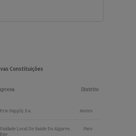
vas Constituições
presa
Distrito
Prio Supply, S.a.
Aveiro
Unidade Local De Saúde Do Algarve,
Faro
Epe