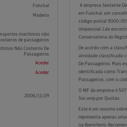
A empresa Sextante De 
Funchal
em Funchal, um concelho
Madeira
código postal 9000-059
Unipessoal, Lda encont
ansportes marítimos não
Conservatória do Regist
costeiros de passageiros
De acordo com a classif
ítimos Não Costeiros De
Passageiros
atividade classificada
Aceder
De Passageiros. Mais es
identificada como Tran
Aceder
Passageiros, com o có
O NIF da empresa é 5079
2006/11/29
Soc.unip.por Quotas.
Este é um resumo sobre 
representa apenas uma 
na Iberinform. Recomen