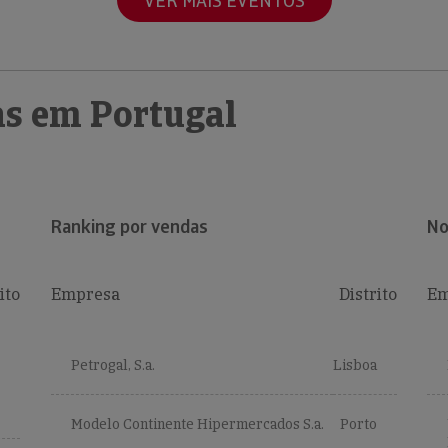
VER MAIS EVENTOS
s em Portugal
Ranking por vendas
No
ito
Empresa
Distrito
Em
Petrogal, S.a.
Lisboa
Modelo Continente Hipermercados S.a.
Porto