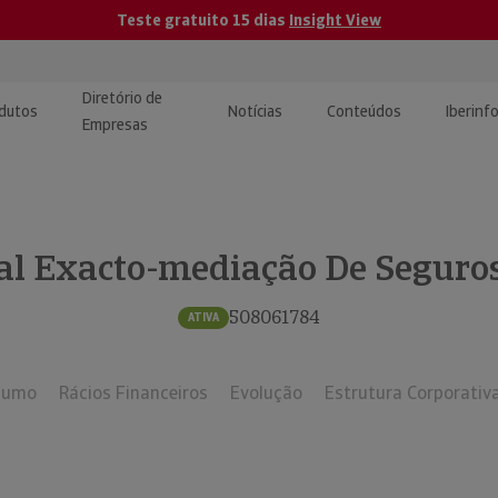
Teste gratuito 15 dias
Insight View
Diretório de
dutos
Notícias
Conteúdos
Iberinf
Empresas
uções de Integração de
ormação Internacional
teúdo para jornalistas
dos
al Exacto-mediação De Seguros
tactos
atórios e Monitorização de
carregáveis | Estudos e
presas
ografias
508061784
ATIVA
uperação de Créditos
sumo
Rácios Financeiros
Evolução
Estrutura Corporativ