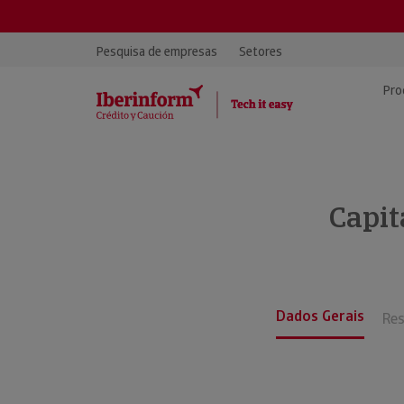
Pesquisa de empresas
Setores
Pro
Insight View · Informação de
Vídeos: apresentação e
Avaliação de Risco
Sol
Inf
Con
Empresas
tutoriais de produto
Da
Capit
Base de Dados Iberinform
Con
EricaPro · Análise de dados
Rel
Des
Dicionário Económico
financeiros
Em
Inf
Quem somos
Base de Dados de Marketing
Rec
Dados Gerais
Re
Soluções Kompass