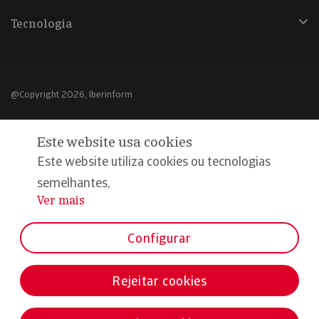
Tecnologia
@Copyright 2026, Iberinform
Aviso legal
Este website usa cookies
Política de cookies
Este website utiliza cookies ou tecnologias
Declaração de privacidade
semelhantes,
Ver mais
...
Compromisso qualidade e segurança
Configurar
Rejeitar cookies