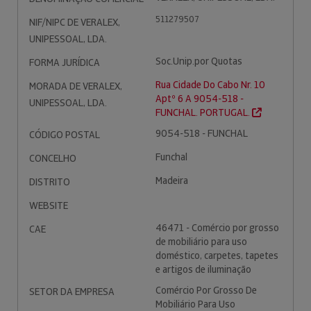
511279507
NIF/NIPC DE VERALEX,
UNIPESSOAL, LDA.
Soc.Unip.por Quotas
FORMA JURÍDICA
Rua Cidade Do Cabo Nr. 10
MORADA DE VERALEX,
Aptº 6 A 9054-518 -
UNIPESSOAL, LDA.
FUNCHAL. PORTUGAL.
9054-518 - FUNCHAL
CÓDIGO POSTAL
Funchal
CONCELHO
Madeira
DISTRITO
WEBSITE
46471 - Comércio por grosso
CAE
de mobiliário para uso
doméstico, carpetes, tapetes
e artigos de iluminação
Comércio Por Grosso De
SETOR DA EMPRESA
Mobiliário Para Uso