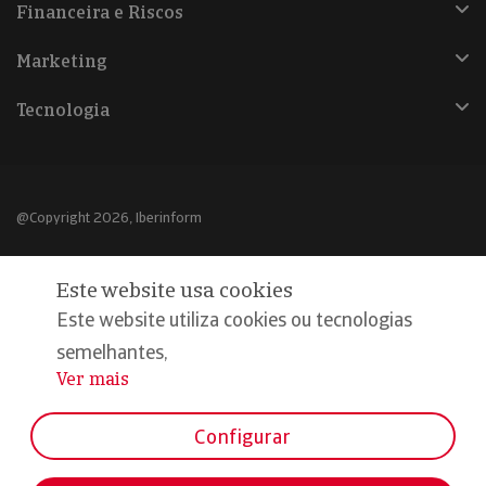
Financeira e Riscos
Marketing
Tecnologia
@Copyright 2026, Iberinform
Aviso legal
Este website usa cookies
Política de cookies
Este website utiliza cookies ou tecnologias
Declaração de privacidade
semelhantes,
Ver mais
...
Compromisso qualidade e segurança
Configurar