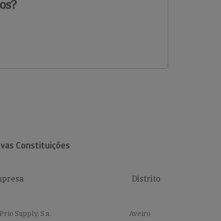
os?
vas Constituições
presa
Distrito
Prio Supply, S.a.
Aveiro