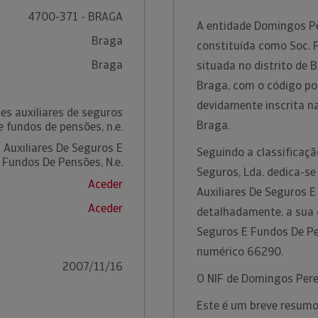
4700-371 - BRAGA
A entidade Domingos Pe
Braga
constituída como Soc. 
Braga
situada no distrito de
Braga, com o código po
devidamente inscrita n
es auxiliares de seguros
Braga.
e fundos de pensões, n.e.
 Auxiliares De Seguros E
Seguindo a classificaç
Fundos De Pensões, N.e.
Seguros, Lda. dedica-se
Aceder
Auxiliares De Seguros E
Aceder
detalhadamente, a sua c
Seguros E Fundos De Pe
numérico 66290.
2007/11/16
O NIF de Domingos Pere
Este é um breve resumo