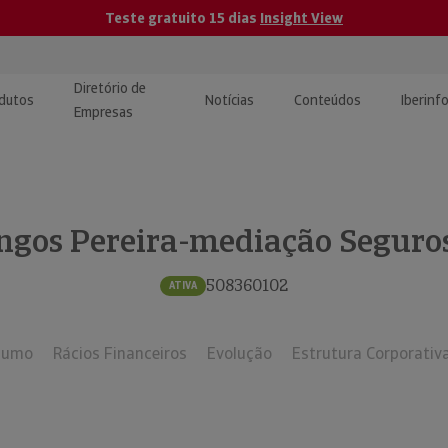
Teste gratuito 15 dias
Insight View
Diretório de
dutos
Notícias
Conteúdos
Iberinf
Empresas
uções de Integração de
ormação Internacional
teúdo para jornalistas
dos
gos Pereira-mediação Seguros
tactos
atórios e Monitorização de
carregáveis | Estudos e
presas
ografias
508360102
ATIVA
uperação de Créditos
sumo
Rácios Financeiros
Evolução
Estrutura Corporativ