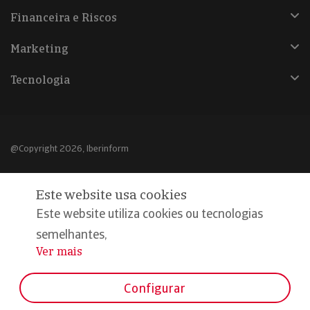
Financeira e Riscos
Marketing
Tecnologia
@Copyright 2026, Iberinform
Aviso legal
Este website usa cookies
Política de cookies
Este website utiliza cookies ou tecnologias
Declaração de privacidade
semelhantes,
Ver mais
...
Compromisso qualidade e segurança
Configurar