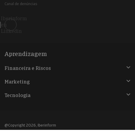
Canal de denúncias
Iberinform
en
Linkedin
Aprendizagem
Financeira e Riscos
Marketing
Tecnologia
@Copyright 2026, Iberinform