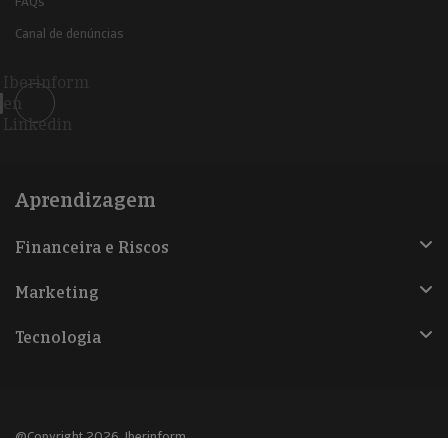
FAQs
Canal de denúncias
Iberinform
en
Linkedin
Aprendizagem
Financeira e Riscos
Marketing
Tecnologia
@Copyright 2026, Iberinform