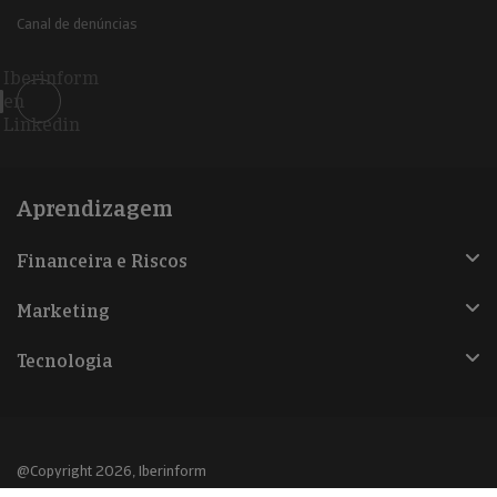
Canal de denúncias
Iberinform
en
Linkedin
Aprendizagem
Financeira e Riscos
Marketing
Tecnologia
@Copyright 2026, Iberinform