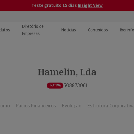
Teste gratuito 15 dias
Insight View
Diretório de
dutos
Notícias
Conteúdos
Iberinf
Empresas
uções de Integração de
ormação Internacional
teúdo para jornalistas
dos
Hamelin, Lda
tactos
atórios e Monitorização de
carregáveis | Estudos e
presas
ografias
508873061
INATIVA
uperação de Créditos
sumo
Rácios Financeiros
Evolução
Estrutura Corporativ