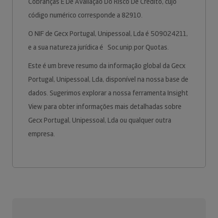
Cobranças E De Avaliação Do Risco De Crédito, cujo
código numérico corresponde a 82910.
O NIF de Gecx Portugal, Unipessoal, Lda é 509024211,
e a sua natureza jurídica é Soc.unip.por Quotas.
Este é um breve resumo da informação global da Gecx
Portugal, Unipessoal, Lda, disponível na nossa base de
dados. Sugerimos explorar a nossa ferramenta Insight
View para obter informações mais detalhadas sobre
Gecx Portugal, Unipessoal, Lda ou qualquer outra
empresa.