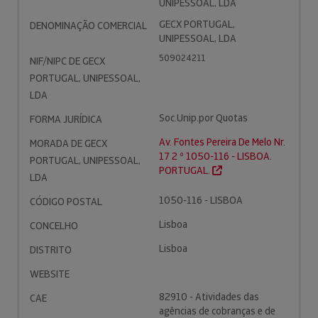
UNIPESSOAL, LDA
GECX PORTUGAL,
DENOMINAÇÃO COMERCIAL
UNIPESSOAL, LDA
509024211
NIF/NIPC DE GECX
PORTUGAL, UNIPESSOAL,
LDA
Soc.Unip.por Quotas
FORMA JURÍDICA
Av. Fontes Pereira De Melo Nr.
MORADA DE GECX
17 2 º 1050-116 - LISBOA.
PORTUGAL, UNIPESSOAL,
PORTUGAL.
LDA
1050-116 - LISBOA
CÓDIGO POSTAL
Lisboa
CONCELHO
Lisboa
DISTRITO
WEBSITE
82910 - Atividades das
CAE
agências de cobranças e de