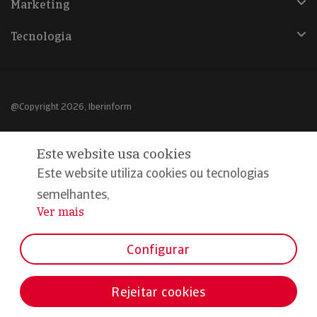
Marketing
Tecnologia
@Copyright 2026, Iberinform
Aviso legal
Este website usa cookies
Política de cookies
Este website utiliza cookies ou tecnologias
Declaração de privacidade
semelhantes,
Ver mais
...
Compromisso qualidade e segurança
Configurar
Rejeitar cookies